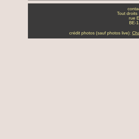
conta
Tout droits
rue E
BE-14
crédit photos (sauf photos live):
Cha